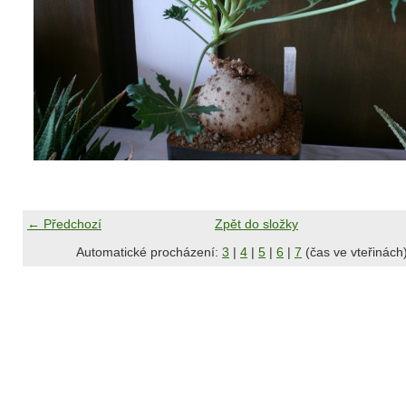
← Předchozí
Zpět do složky
Automatické procházení:
3
|
4
|
5
|
6
|
7
(čas ve vteřinách