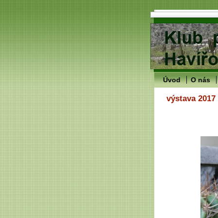
Úvod
O nás
výstava 2017