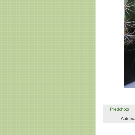
← Předchozí
Automa