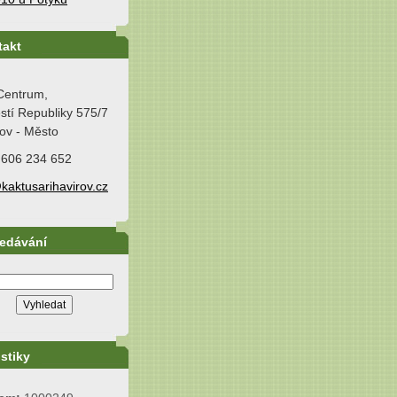
takt
Centrum,
tí Republiky 575/7
ov - Město
 606 234 652
kaktusarihavirov.cz
ledávání
istiky