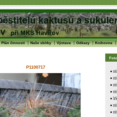
Plán činnosti
Naše sbírky
Výstava
Odkazy
Knihovna
Fot
P1100717
vý
vý
vý
vý
Vý
vý
vý