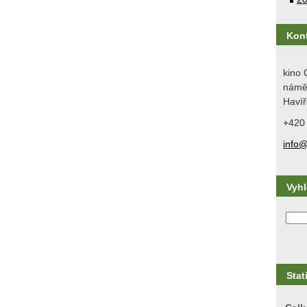
Kon
kino 
náměs
Havíř
+420
info@
Vyh
Stat