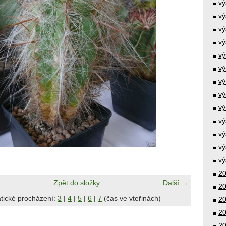
vý
vý
vý
vý
vý
vý
vý
vý
vý
vý
vý
vý
vý
20
Zpět do složky
Další →
20
tické procházení:
3
|
4
|
5
|
6
|
7
(čas ve vteřinách)
20
20
20