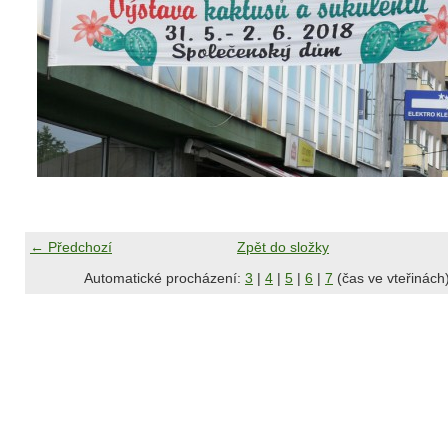
← Předchozí
Zpět do složky
Automatické procházení:
3
|
4
|
5
|
6
|
7
(čas ve vteřinách