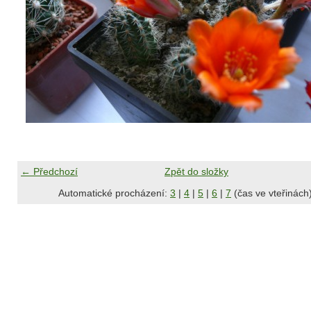
← Předchozí
Zpět do složky
Automatické procházení:
3
|
4
|
5
|
6
|
7
(čas ve vteřinách