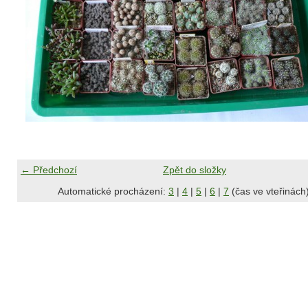
← Předchozí
Zpět do složky
Automatické procházení:
3
|
4
|
5
|
6
|
7
(čas ve vteřinách