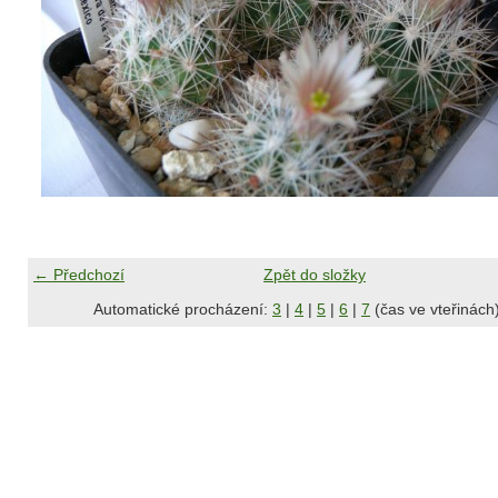
← Předchozí
Zpět do složky
Automatické procházení:
3
|
4
|
5
|
6
|
7
(čas ve vteřinách