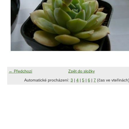
← Předchozí
Zpět do složky
Automatické procházení:
3
|
4
|
5
|
6
|
7
(čas ve vteřinách