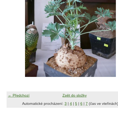
← Předchozí
Zpět do složky
Automatické procházení:
3
|
4
|
5
|
6
|
7
(čas ve vteřinách