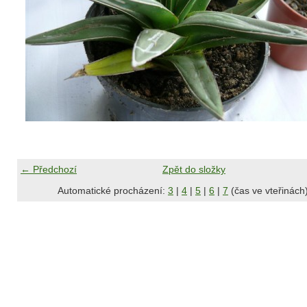
← Předchozí
Zpět do složky
Automatické procházení:
3
|
4
|
5
|
6
|
7
(čas ve vteřinách