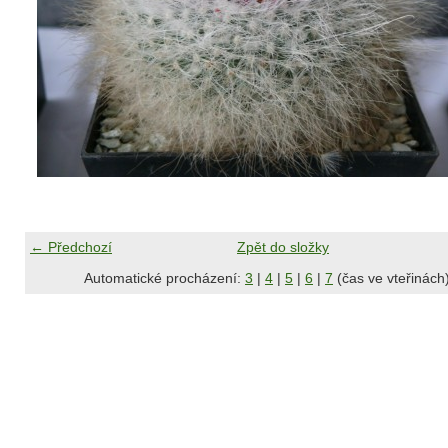
← Předchozí
Zpět do složky
Automatické procházení:
3
|
4
|
5
|
6
|
7
(čas ve vteřinách