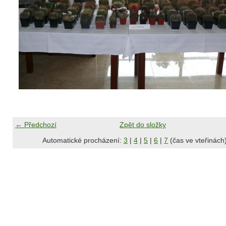
← Předchozí
Zpět do složky
Automatické procházení:
3
|
4
|
5
|
6
|
7
(čas ve vteřinách