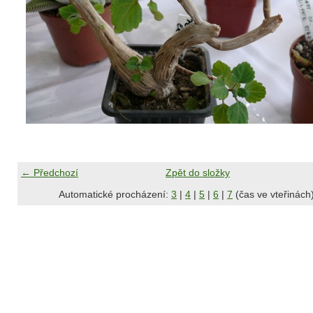
← Předchozí
Zpět do složky
Automatické procházení:
3
|
4
|
5
|
6
|
7
(čas ve vteřinách