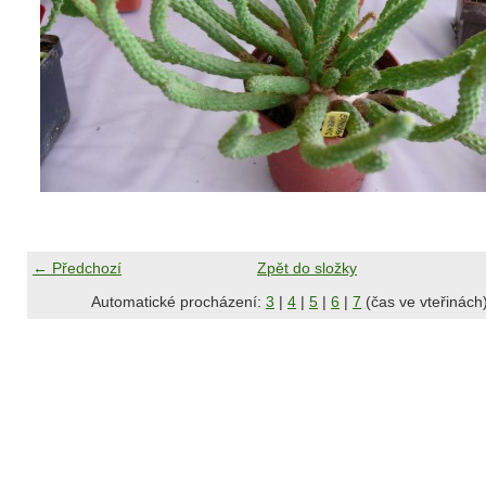
← Předchozí
Zpět do složky
Automatické procházení:
3
|
4
|
5
|
6
|
7
(čas ve vteřinách